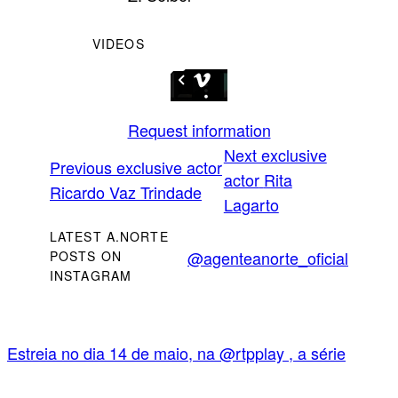
VIDEOS
Request information
Next exclusive
Previous exclusive actor
actor
Rita
Ricardo Vaz Trindade
Lagarto
LATEST A.NORTE
@agenteanorte_oficial
POSTS ON
INSTAGRAM
Estreia no dia 14 de maio, na @rtpplay , a série