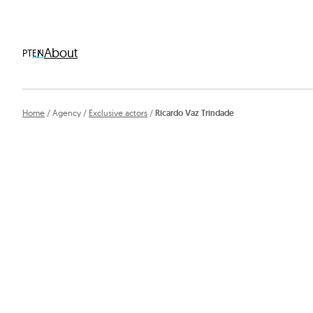
About
PT
EN
Skip
Home
Agency
Exclusive actors
Ricardo Vaz Trindade
to
content