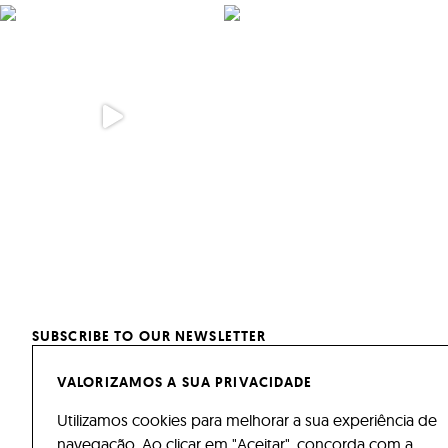
SUBSCRIBE TO OUR NEWSLETTER
E
VALORIZAMOS A SUA PRIVACIDADE
m
Utilizamos cookies para melhorar a sua experiência de
I have read and agree to the
Mailchimp’s terms and
a
navegação. Ao clicar em "Aceitar", concorda com a