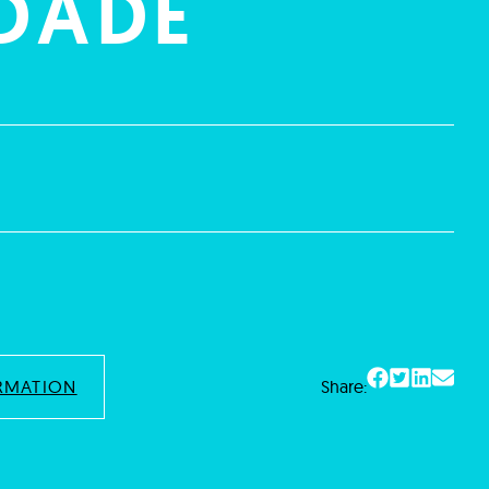
DADE
RMATION
Share: