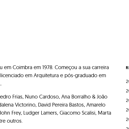
eu em Coimbra em 1978. Começou a sua carreira
R
É licenciado em Arquitetura e pós-graduado em
2
.
2
edro Frias, Nuno Cardoso, Ana Borralho & João
2
alena Victorino, David Pereira Bastos, Amarelo
2
 John Frey, Ludger Lamers, Giacomo Scalisi, Marta
2
tre outros.
2