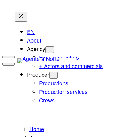
Skip
to
content
EN
About
Agency
Exclusive actors
+ Actors and commercials
Producer
Productions
Production services
Crews
Home