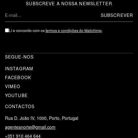
SUBSCREVE A NOSSA NEWSLETTER
E
-
m
Li e concordo com os
termos e condições do Mailchimp
.
a
i
l
SEGUE-NOS
INSTAGRAM
FACEBOOK
VIMEO
YOUTUBE
CONTACTOS
Rua D. João IV, 1000, Porto, Portugal
agenteanorte@gmail.com
+351 910 464 644