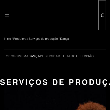
Pesquisar
Saltar
para
Início
Produtora
Serviços de produção
Dança
o
conteúdo
TODOS
CINEMA
DANÇA
PUBLICIDADE
TEATRO
TELEVISÃO
SERVIÇOS DE PRODUÇ