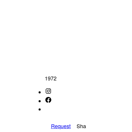
ME
LO
1972
Instagram
Facebook
IMDb
Request
Sha