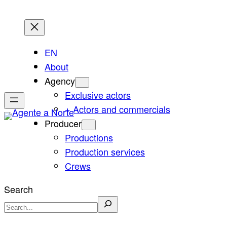
Skip
to
content
EN
About
Agency
Exclusive actors
+ Actors and commercials
Producer
Productions
Production services
Crews
Search