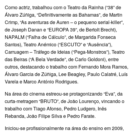
Como actriz, trabalhou com o Teatro da Rainha (“38” de
Álvaro Zúñiga, “Definitivamente as Bahamas”, de Martin
Crimp, “As aventuras de Auren – o pequeno serial-killer”,
de Joseph Danan e “EUROPA 39”, de Bertolt Brecht),
NAPALM (“Falha de Cálculo”, de Margarida Fonseca
Santos), Teatro Anémico (“ESCUTO” e “Ausência”),
Carruagem – Tráfego de Ideias (“Pega-Monstros”), Teatro
das Beiras (“A Bela Verdade”, de Carlo Goldoni), entre
outros, destacando o trabalho com Fernando Mora Ramos,
Álvaro Garcia de Zúñiga, Lee Beagley, Paulo Calatré, Luís
Varela e Marco António Rodrigues.
Na área do cinema estreou-se protagonizando “Eva”, da
curta-metragem “BRUTO”, de João Lourenço, vincando o
trabalho com Tiago Afonso, Pedro Ludgero, Inês
Rebanda, João Filipe Silva e Pedro Farate.
Iniciou-se profissionalmente na área do ensino em 2009,