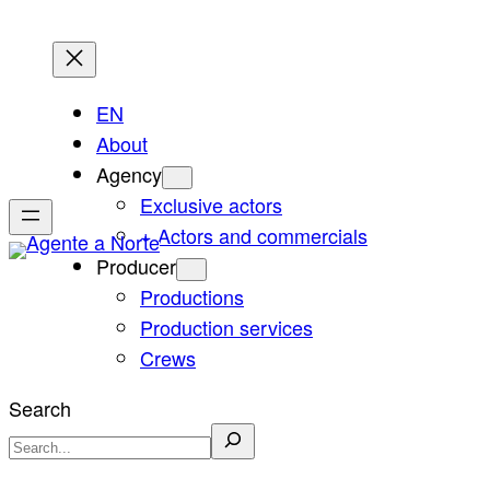
Skip
to
content
EN
About
Agency
Exclusive actors
+ Actors and commercials
Producer
Productions
Production services
Crews
Search