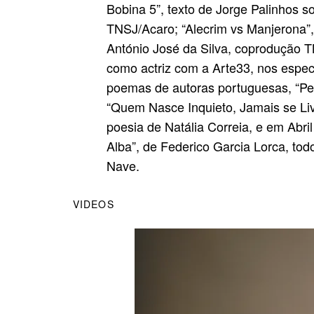
Bobina 5”, texto de Jorge Palinhos s
TNSJ/Acaro; “Alecrim vs Manjerona”,
António José da Silva, coprodução 
como actriz com a Arte33, nos espect
poemas de autoras portuguesas, “P
“Quem Nasce Inquieto, Jamais se Liv
poesia de Natália Correia, e em Abri
Alba”, de Federico Garcia Lorca, t
Nave.
VIDEOS