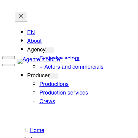
Skip
to
content
EN
About
Agency
Exclusive actors
+ Actors and commercials
Producer
Productions
Production services
Crews
Home