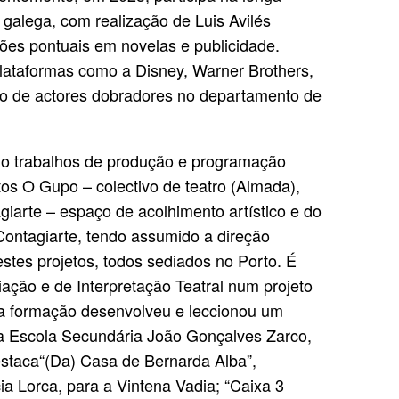
alega, com realização de Luis Avilés
ções pontuais em novelas e publicidade.
lataformas como a Disney, Warner Brothers,
co de actores dobradores no departamento de
do trabalhos de produção e programação
etos O Gupo – colectivo de teatro (Almada),
iarte – espaço de acolhimento artístico e do
ontagiarte, tendo assumido a direção
stes projetos, todos sediados no Porto. É
ciação e de Interpretação Teatral num projeto
da formação desenvolveu e leccionou um
 a Escola Secundária João Gonçalves Zarco,
staca“(Da) Casa de Bernarda Alba”,
a Lorca, para a Vintena Vadia; “Caixa 3