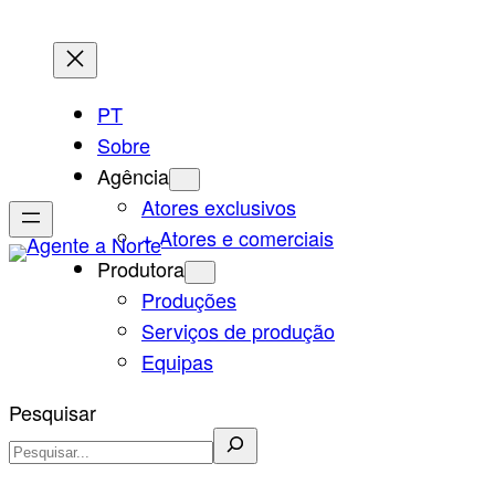
Saltar
para
o
PT
conteúdo
Sobre
Agência
Atores exclusivos
+ Atores e comerciais
Produtora
Produções
Serviços de produção
Equipas
Pesquisar