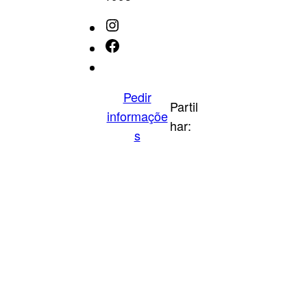
Instagram
Facebook
IMDb
Pedir
Partil
informaçõe
har:
s