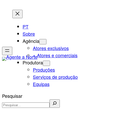
Saltar
para
o
PT
conteúdo
Sobre
Agência
Atores exclusivos
+ Atores e comerciais
Produtora
Produções
Serviços de produção
Equipas
Pesquisar