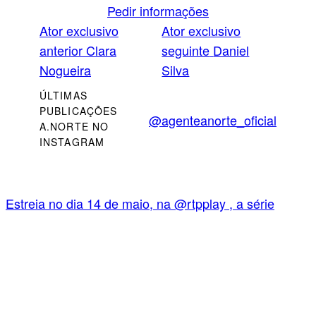
Pedir informações
Ator exclusivo
Ator exclusivo
anterior
Clara
seguinte
Daniel
Nogueira
Silva
ÚLTIMAS
PUBLICAÇÕES
@agenteanorte_oficial
A.NORTE NO
INSTAGRAM
Estreia no dia 14 de maio, na @rtpplay , a série