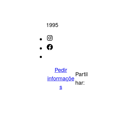
1995
Instagram
Facebook
IMDb
Pedir
Partil
informaçõe
har:
s