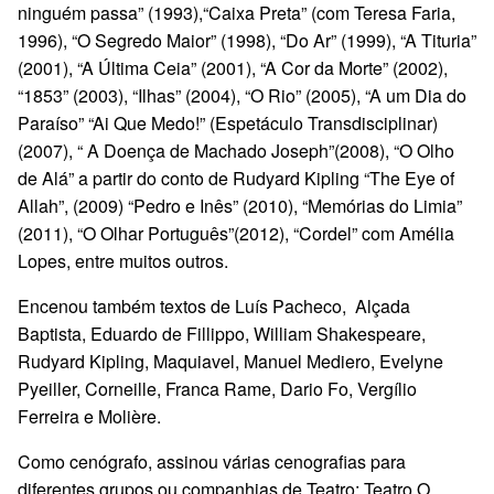
ninguém passa” (1993),“Caixa Preta” (com Teresa Faria,
1996), “O Segredo Maior” (1998), “Do Ar” (1999), “A Tituria”
(2001), “A Última Ceia” (2001), “A Cor da Morte” (2002),
“1853” (2003), “Ilhas” (2004), “O Rio” (2005), “A um Dia do
Paraíso” “Ai Que Medo!” (Espetáculo Transdisciplinar)
(2007), “ A Doença de Machado Joseph”(2008), “O Olho
de Alá” a partir do conto de Rudyard Kipling “The Eye of
Allah”, (2009) “Pedro e Inês” (2010), “Memórias do Limia”
(2011), “O Olhar Português”(2012), “Cordel” com Amélia
Lopes, entre muitos outros.
Encenou também textos de Luís Pacheco, Alçada
Baptista, Eduardo de Fillippo, William Shakespeare,
Rudyard Kipling, Maquiavel, Manuel Mediero, Evelyne
Pyeiller, Corneille, Franca Rame, Dario Fo, Vergílio
Ferreira e Molière.
Como cenógrafo, assinou várias cenografias para
diferentes grupos ou companhias de Teatro: Teatro O