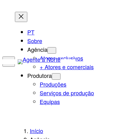
Saltar
para
o
PT
conteúdo
Sobre
Agência
Atores exclusivos
+ Atores e comerciais
Produtora
Produções
Serviços de produção
Equipas
Início