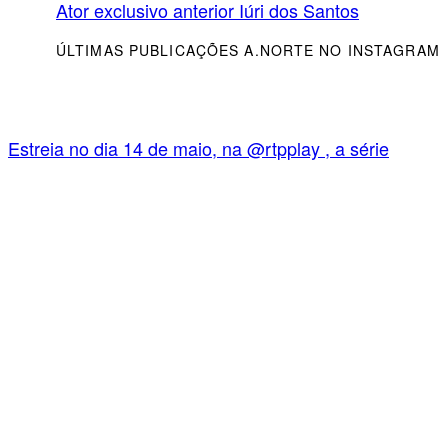
Ator exclusivo anterior
Iúri dos Santos
ÚLTIMAS PUBLICAÇÕES A.NORTE NO INSTAGRAM
Estreia no dia 14 de maio, na @rtpplay , a série