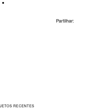
IMDb
book
Partilhar:
JETOS RECENTES