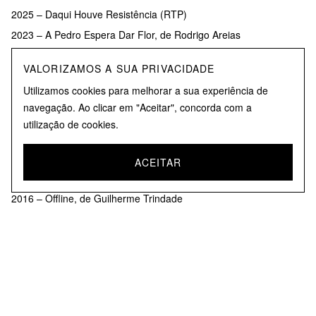
2025 – Daqui Houve Resistência (RTP)
2023 – A Pedro Espera Dar Flor, de Rodrigo Areias
2023 – A Sibila, de Eduardo Brito
VALORIZAMOS A SUA PRIVACIDADE
2021 – Para Sempre (TVI)
Utilizamos cookies para melhorar a sua experiência de
2019 – Surdina, de Rodrigo Areias
navegação. Ao clicar em "Aceitar", concorda com a
2019 – O verde do Jardim, de Diogo Costa Amarante
utilização de cookies.
2018 – Tiro & Queda, de Ramóns de los Santos
2018 – A Jaula, de Rodrigo Areias
ACEITAR
2018 – Vidas Opostas (SIC)
2016 – Offline, de Guilherme Trindade
2016 – A Única Mulher (TVI)
2015 – Triplo A, de Jacinto Lucas Pires
2015 – As Poderosas (TVI)
2011 – Liberdade 21 (RTP)
2010 – Laços de Sangue (SIC)