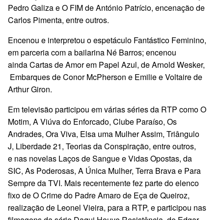
Pedro Galiza e O FIM de António Patrício, encenação de
Carlos Pimenta, entre outros.
Encenou e interpretou o espetáculo Fantástico Feminino,
em parceria com a bailarina Né Barros; encenou
ainda Cartas de Amor em Papel Azul, de Arnold Wesker,
Embarques de Conor McPherson e Emilie e Voltaire de
Arthur Giron.
Em televisão participou em várias séries da RTP como O
Motim, A Viúva do Enforcado, Clube Paraíso, Os
Andrades, Ora Viva, Elsa uma Mulher Assim, Triângulo
J, Liberdade 21, Teorias da Conspiração, entre outros,
e nas novelas Laços de Sangue e Vidas Opostas, da
SIC, As Poderosas, A Única Mulher, Terra Brava e Para
Sempre da TVI. Mais recentemente fez parte do elenco
fixo de O Crime do Padre Amaro de Eça de Queiroz,
realização de Leonel Vieira, para a RTP, e participou nas
filmagens da série Daqui Houve Resistência, de Edgar